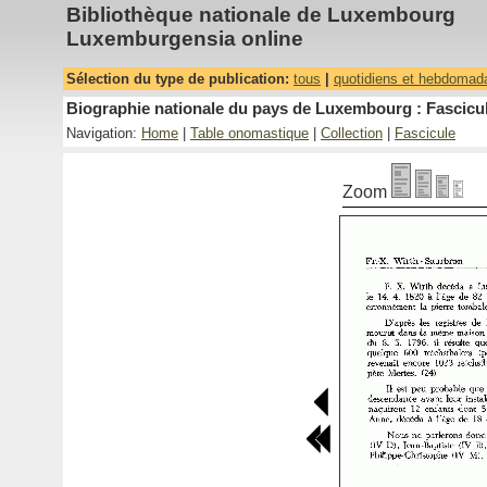
Bibliothèque nationale de Luxembourg
Luxemburgensia online
Sélection du type de publication:
tous
|
quotidiens et hebdomad
Biographie nationale du pays de Luxembourg : Fascicul
Navigation:
Home
|
Table onomastique
|
Collection
|
Fascicule
Zoom