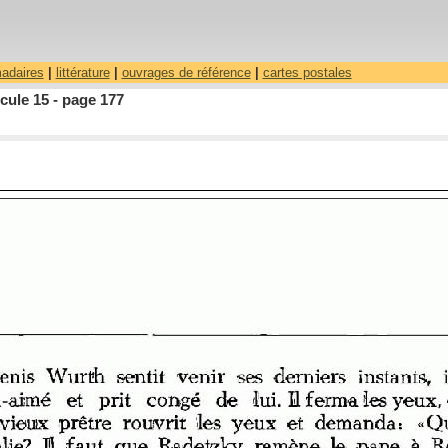
madaires
|
littérature
|
ouvrages de référence
|
cartes postales
cule 15 - page 177