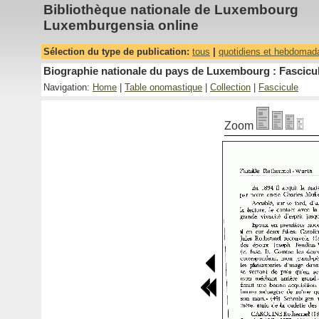
Bibliothèque nationale de Luxembourg
Luxemburgensia online
Sélection du type de publication:
tous
|
quotidiens et hebdomad
Biographie nationale du pays de Luxembourg : Fascicul
Navigation:
Home
|
Table onomastique
|
Collection
|
Fascicule
Zoom