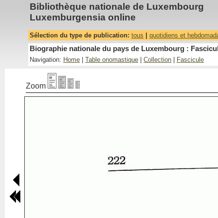
Bibliothèque nationale de Luxembourg
Luxemburgensia online
Sélection du type de publication:
tous
|
quotidiens et hebdomad
Biographie nationale du pays de Luxembourg : Fascicul
Navigation:
Home
|
Table onomastique
|
Collection
|
Fascicule
Zoom