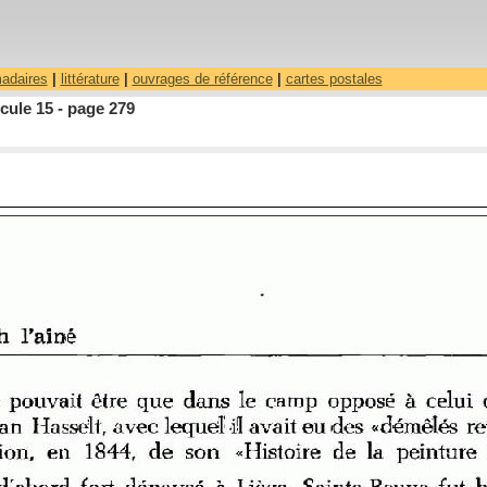
madaires
|
littérature
|
ouvrages de référence
|
cartes postales
cule 15 - page 279