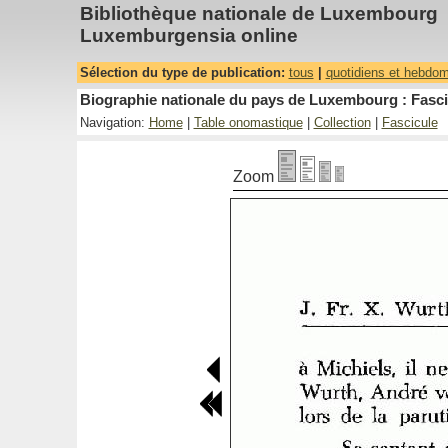
Bibliothèque nationale de Luxembourg
Luxemburgensia online
Sélection du type de publication:
tous
|
quotidiens et hebdo
Biographie nationale du pays de Luxembourg : Fasci
Navigation:
Home
|
Table onomastique
|
Collection
|
Fascicule
Zoom