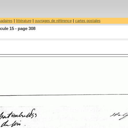
madaires
|
littérature
|
ouvrages de référence
|
cartes postales
cule 15 - page 308