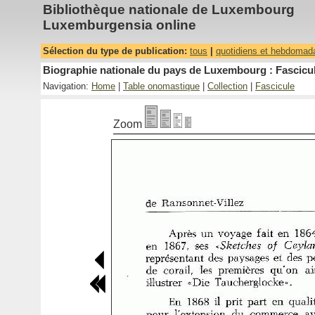
Bibliothèque nationale de Luxembourg
Luxemburgensia online
Sélection du type de publication:
tous
|
quotidiens et hebdomad
Biographie nationale du pays de Luxembourg : Fascicul
Navigation:
Home
|
Table onomastique
|
Collection
|
Fascicule
Zoom