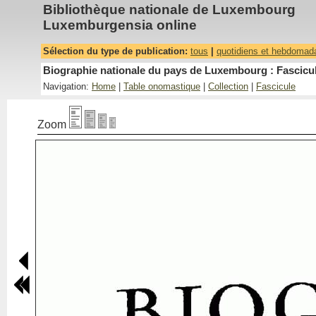
Bibliothèque nationale de Luxembourg
Luxemburgensia online
Sélection du type de publication:
tous
|
quotidiens et hebdomad
Biographie nationale du pays de Luxembourg : Fascicul
Navigation:
Home
|
Table onomastique
|
Collection
|
Fascicule
Zoom