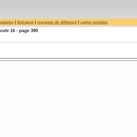
madaires
|
littérature
|
ouvrages de référence
|
cartes postales
cule 16 - page 390