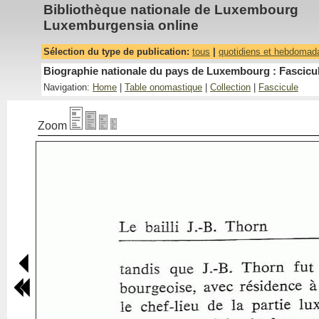
Bibliothèque nationale de Luxembourg
Luxemburgensia online
Sélection du type de publication:
tous
|
quotidiens et hebdomad
Biographie nationale du pays de Luxembourg : Fascicul
Navigation:
Home
|
Table onomastique
|
Collection
|
Fascicule
Zoom