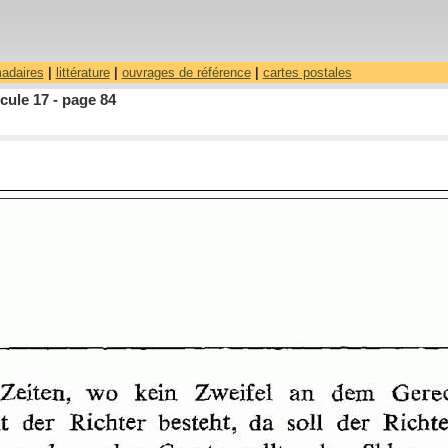
madaires
|
littérature
|
ouvrages de référence
|
cartes postales
ule 17 - page 84