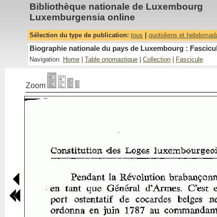
Bibliothèque nationale de Luxembourg
Luxemburgensia online
Sélection du type de publication:
tous
|
quotidiens et hebdomad
Biographie nationale du pays de Luxembourg : Fascicul
Navigation:
Home
|
Table onomastique
|
Collection
|
Fascicule
Zoom