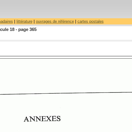
madaires
|
littérature
|
ouvrages de référence
|
cartes postales
cule 18 - page 365