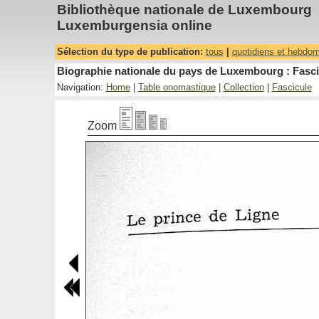
Bibliothèque nationale de Luxembourg
Luxemburgensia online
Sélection du type de publication:
tous
|
quotidiens et hebdo
Biographie nationale du pays de Luxembourg : Fasci
Navigation:
Home
|
Table onomastique
|
Collection
|
Fascicule
Zoom