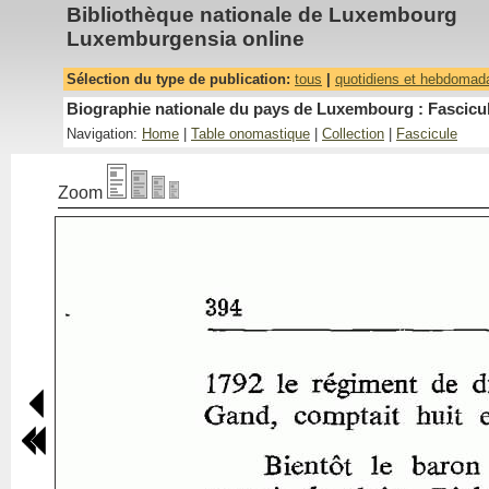
Bibliothèque nationale de Luxembourg
Luxemburgensia online
Sélection du type de publication:
tous
|
quotidiens et hebdomad
Biographie nationale du pays de Luxembourg : Fascicul
Navigation:
Home
|
Table onomastique
|
Collection
|
Fascicule
Zoom