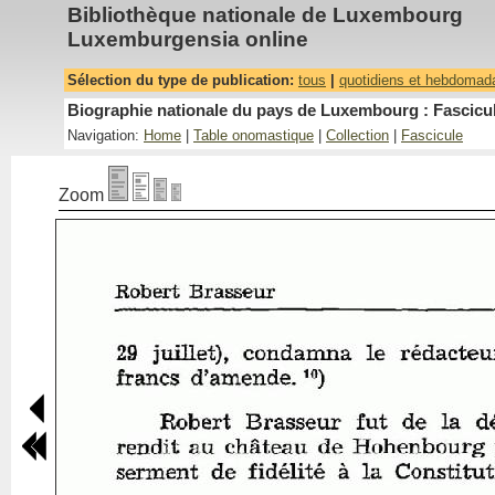
Bibliothèque nationale de Luxembourg
Luxemburgensia online
Sélection du type de publication:
tous
|
quotidiens et hebdomad
Biographie nationale du pays de Luxembourg : Fascicul
Navigation:
Home
|
Table onomastique
|
Collection
|
Fascicule
Zoom