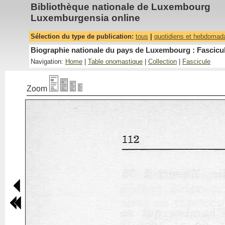
Bibliothèque nationale de Luxembourg
Luxemburgensia online
Sélection du type de publication:
tous
|
quotidiens et hebdomad
Biographie nationale du pays de Luxembourg : Fascicul
Navigation:
Home
|
Table onomastique
|
Collection
|
Fascicule
Zoom