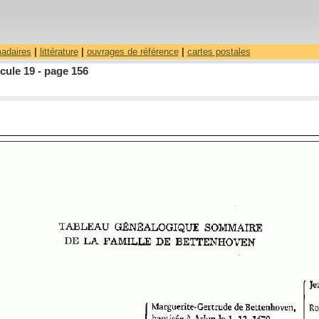
madaires
|
littérature
|
ouvrages de référence
|
cartes postales
cule 19 - page 156