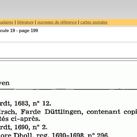
madaires
|
littérature
|
ouvrages de référence
|
cartes postales
cule 19 - page 199