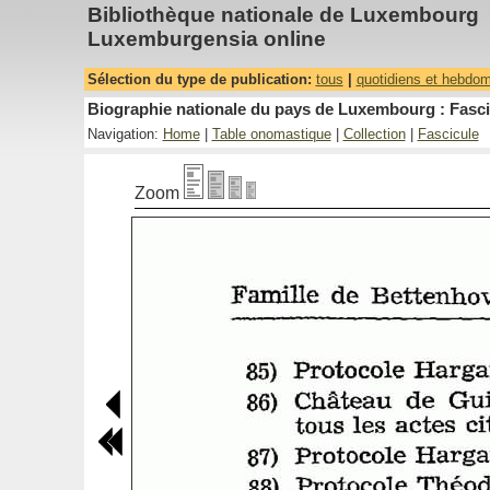
Bibliothèque nationale de Luxembourg
Luxemburgensia online
Sélection du type de publication:
tous
|
quotidiens et hebdo
Biographie nationale du pays de Luxembourg : Fasci
Navigation:
Home
|
Table onomastique
|
Collection
|
Fascicule
Zoom