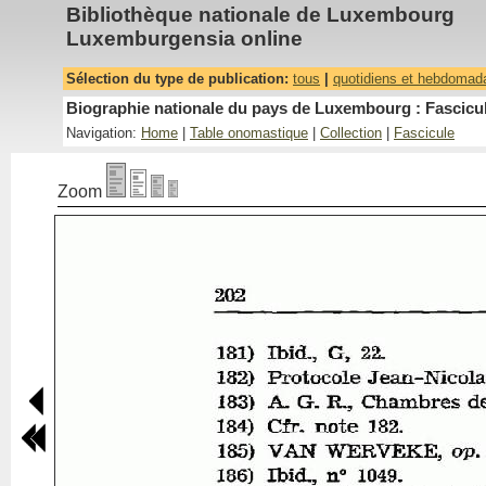
Bibliothèque nationale de Luxembourg
Luxemburgensia online
Sélection du type de publication:
tous
|
quotidiens et hebdomad
Biographie nationale du pays de Luxembourg : Fascicul
Navigation:
Home
|
Table onomastique
|
Collection
|
Fascicule
Zoom