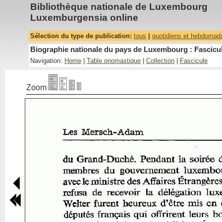
Bibliothèque nationale de Luxembourg
Luxemburgensia online
Sélection du type de publication:
tous
|
quotidiens et hebdomad
Biographie nationale du pays de Luxembourg : Fascicul
Navigation:
Home
|
Table onomastique
|
Collection
|
Fascicule
Zoom