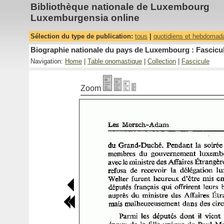
Bibliothèque nationale de Luxembourg
Luxemburgensia online
Sélection du type de publication:
tous
|
quotidiens et hebdomad
Biographie nationale du pays de Luxembourg : Fascicul
Navigation:
Home
|
Table onomastique
|
Collection
|
Fascicule
Zoom