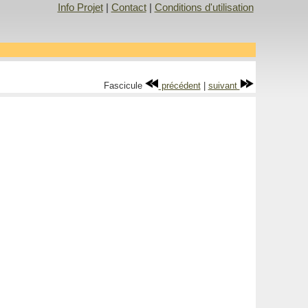
Info Projet
|
Contact
|
Conditions d'utilisation
Fascicule
précédent
|
suivant