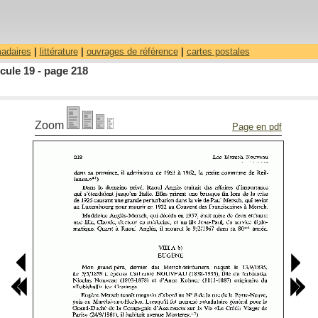
madaires
|
littérature
|
ouvrages de référence
|
cartes postales
cule 19 - page 218
Zoom
Page en pdf