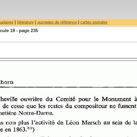
madaires
|
littérature
|
ouvrages de référence
|
cartes postales
cule 19 - page 235