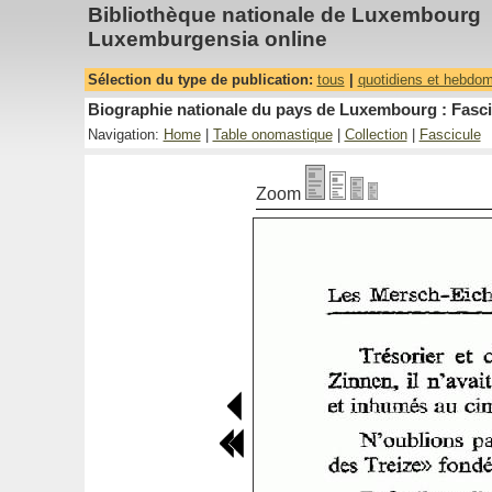
Bibliothèque nationale de Luxembourg
Luxemburgensia online
Sélection du type de publication:
tous
|
quotidiens et hebdo
Biographie nationale du pays de Luxembourg : Fasci
Navigation:
Home
|
Table onomastique
|
Collection
|
Fascicule
Zoom