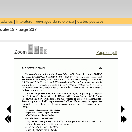
madaires
|
littérature
|
ouvrages de référence
|
cartes postales
cule 19 - page 237
Zoom
Page en pdf