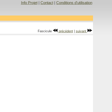
Info Projet
|
Contact
|
Conditions d'utilisation
Fascicule
précédent
|
suivant