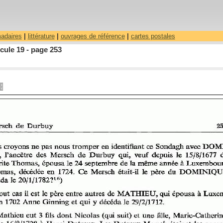
madaires
|
littérature
|
ouvrages de référence
|
cartes postales
cule 19 - page 253