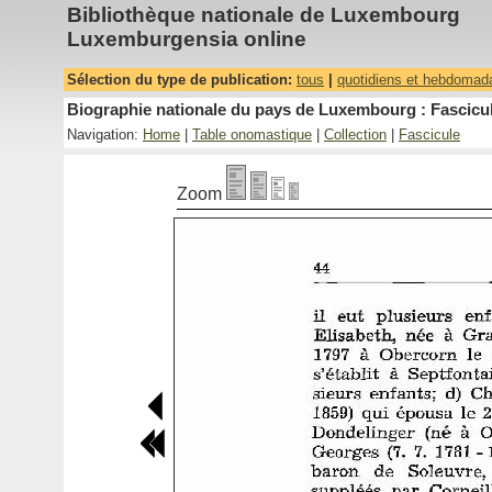
Bibliothèque nationale de Luxembourg
Luxemburgensia online
Sélection du type de publication:
tous
|
quotidiens et hebdomad
Biographie nationale du pays de Luxembourg : Fascicul
Navigation:
Home
|
Table onomastique
|
Collection
|
Fascicule
Zoom