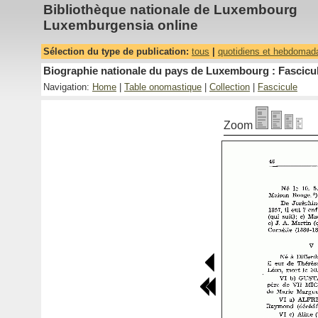
Bibliothèque nationale de Luxembourg
Luxemburgensia online
Sélection du type de publication:
tous
|
quotidiens et hebdomad
Biographie nationale du pays de Luxembourg : Fascicul
Navigation:
Home
|
Table onomastique
|
Collection
|
Fascicule
Zoom