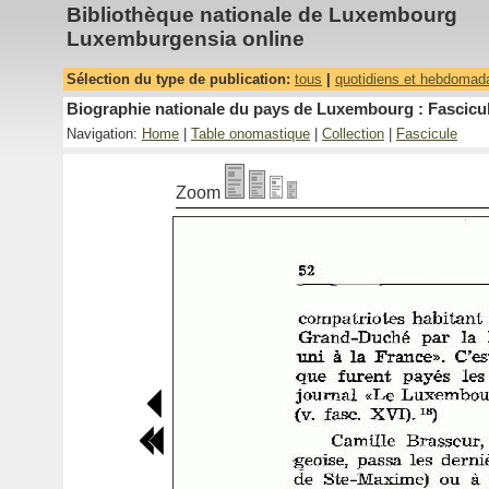
Bibliothèque nationale de Luxembourg
Luxemburgensia online
Sélection du type de publication:
tous
|
quotidiens et hebdomad
Biographie nationale du pays de Luxembourg : Fascicul
Navigation:
Home
|
Table onomastique
|
Collection
|
Fascicule
Zoom