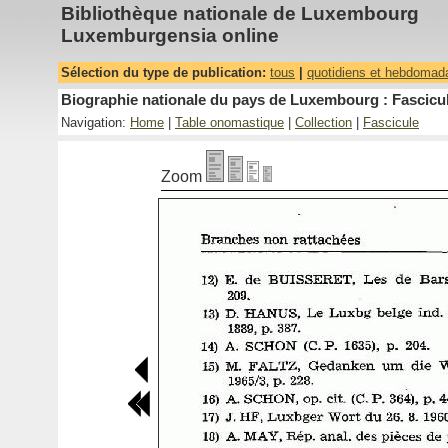
Bibliothèque nationale de Luxembourg
Luxemburgensia online
Sélection du type de publication:
tous
|
quotidiens et hebdomad
Biographie nationale du pays de Luxembourg : Fascicul
Navigation:
Home
|
Table onomastique
|
Collection
|
Fascicule
Zoom