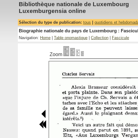
Bibliothèque nationale de Luxembourg
Luxemburgensia online
Sélection du type de publication:
tous
|
quotidiens et hebdomad
Biographie nationale du pays de Luxembourg : Fascicul
Navigation:
Home
|
Table onomastique
|
Collection
|
Fascicule
Zoom