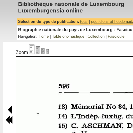
Bibliothèque nationale de Luxembourg
Luxemburgensia online
Sélection du type de publication:
tous
|
quotidiens et hebdomad
Biographie nationale du pays de Luxembourg : Fascicul
Navigation:
Home
|
Table onomastique
|
Collection
|
Fascicule
Zoom