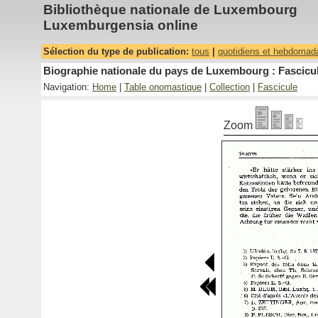
Bibliothèque nationale de Luxembourg
Luxemburgensia online
Sélection du type de publication:
tous
|
quotidiens et hebdomad
Biographie nationale du pays de Luxembourg : Fascicul
Navigation:
Home
|
Table onomastique
|
Collection
|
Fascicule
Zoom