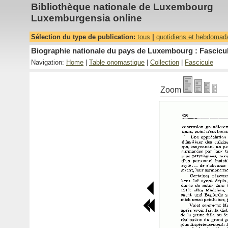
Bibliothèque nationale de Luxembourg
Luxemburgensia online
Sélection du type de publication:
tous
|
quotidiens et hebdomad
Biographie nationale du pays de Luxembourg : Fascicul
Navigation:
Home
|
Table onomastique
|
Collection
|
Fascicule
Zoom