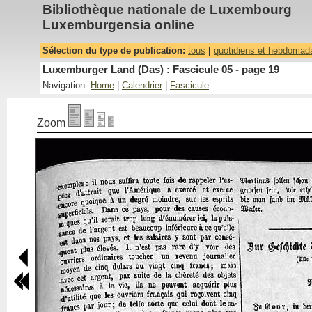
Bibliothèque nationale de Luxembourg
Luxemburgensia online
Sélection du type de publication:
tous
|
quotidiens et hebdomad
Luxemburger Land (Das) : Fascicule 05 - page 19
Navigation:
Home
|
Calendrier
|
Fascicule
Zoom