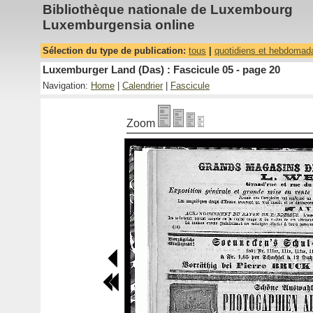
Bibliothèque nationale de Luxembourg
Luxemburgensia online
Sélection du type de publication:
tous
|
quotidiens et hebdomad
Luxemburger Land (Das) : Fascicule 05 - page 20
Navigation:
Home
|
Calendrier
|
Fascicule
Zoom