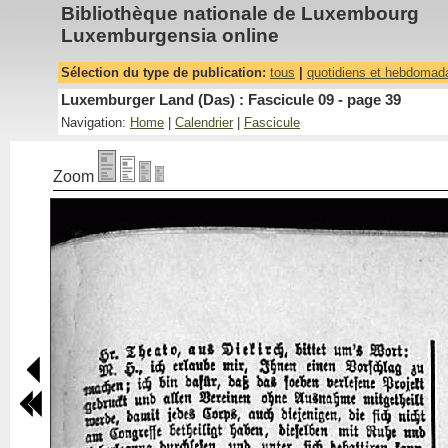
Bibliothèque nationale de Luxembourg
Luxemburgensia online
Sélection du type de publication:
tous
|
quotidiens et hebdomad
Luxemburger Land (Das) : Fascicule 09 - page 39
Navigation:
Home
|
Calendrier
|
Fascicule
Zoom