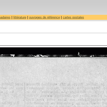
madaires
|
littérature
|
ouvrages de référence
|
cartes postales