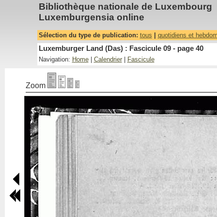
Bibliothèque nationale de Luxembourg
Luxemburgensia online
Sélection du type de publication:
tous
|
quotidiens et hebdo
Luxemburger Land (Das) : Fascicule 09 - page 40
Navigation:
Home
|
Calendrier
|
Fascicule
Zoom