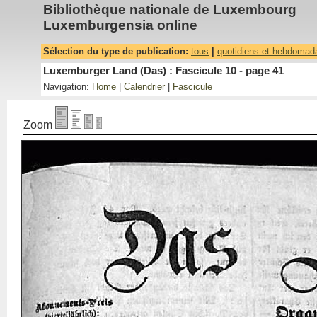
Bibliothèque nationale de Luxembourg
Luxemburgensia online
Sélection du type de publication:
tous
|
quotidiens et hebdomad
Luxemburger Land (Das) : Fascicule 10 - page 41
Navigation:
Home
|
Calendrier
|
Fascicule
Zoom