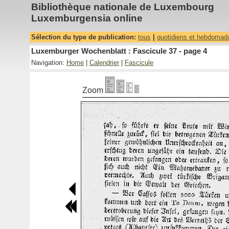
Bibliothèque nationale de Luxembourg
Luxemburgensia online
Sélection du type de publication:
tous
|
quotidiens et hebdomad
Luxemburger Wochenblatt : Fascicule 37 - page 4
Navigation:
Home
|
Calendrier
|
Fascicule
Zoom