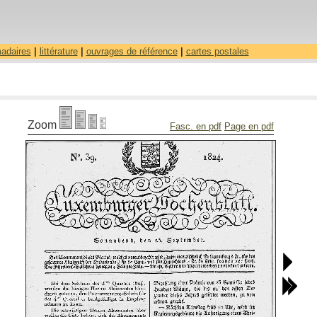
madaires
|
littérature
|
ouvrages de référence
|
cartes postales
Zoom
Fasc. en pdf
Page en pdf