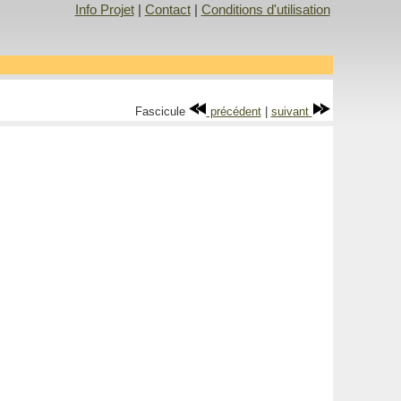
Info Projet
|
Contact
|
Conditions d'utilisation
Fascicule
précédent
|
suivant