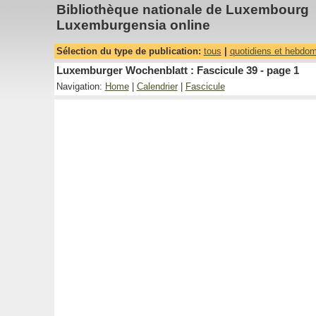
Bibliothèque nationale de Luxembourg
Luxemburgensia online
Sélection du type de publication:
tous
|
quotidiens et hebdo
Luxemburger Wochenblatt : Fascicule 39 - page 1
Navigation:
Home
|
Calendrier
|
Fascicule