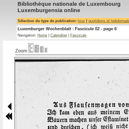
Bibliothèque nationale de Luxembourg
Luxemburgensia online
Sélection du type de publication:
tous
|
quotidiens et hebdomad
Luxemburger Wochenblatt : Fascicule 02 - page 6
Navigation:
Home
|
Calendrier
|
Fascicule
Zoom