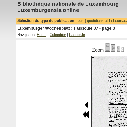
Bibliothèque nationale de Luxembourg
Luxemburgensia online
Sélection du type de publication:
tous
|
quotidiens et hebdomad
Luxemburger Wochenblatt : Fascicule 07 - page 8
Navigation:
Home
|
Calendrier
|
Fascicule
Zoom