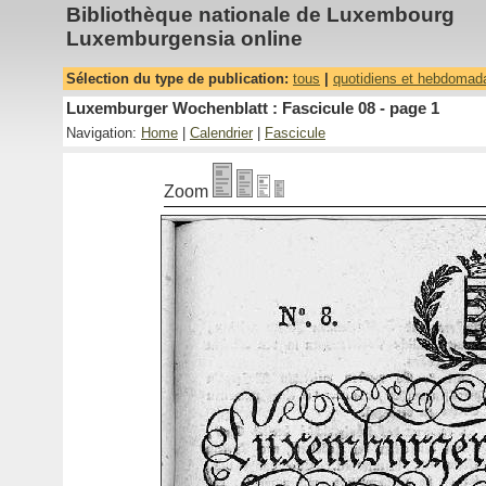
Bibliothèque nationale de Luxembourg
Luxemburgensia online
Sélection du type de publication:
tous
|
quotidiens et hebdomad
Luxemburger Wochenblatt : Fascicule 08 - page 1
Navigation:
Home
|
Calendrier
|
Fascicule
Zoom