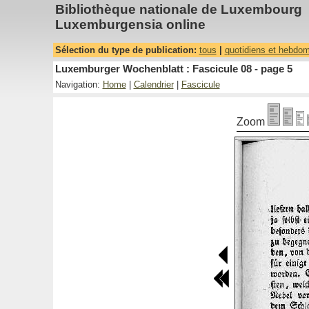
Bibliothèque nationale de Luxembourg
Luxemburgensia online
Sélection du type de publication:
tous
|
quotidiens et hebdo
Luxemburger Wochenblatt : Fascicule 08 - page 5
Navigation:
Home
|
Calendrier
|
Fascicule
Zoom