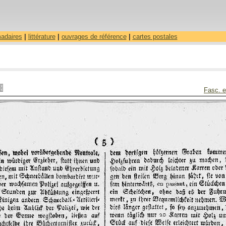
madaires
|
littérature
|
ouvrages de référence
|
cartes postales
Fasc. e