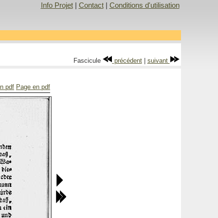
Info Projet
|
Contact
|
Conditions d'utilisation
Fascicule
précédent
|
suivant
n pdf
Page en pdf