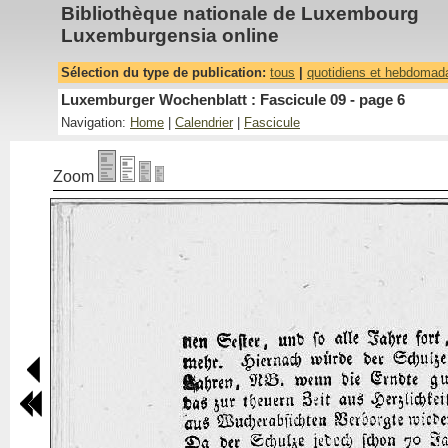
Bibliothèque nationale de Luxembourg
Luxemburgensia online
Sélection du type de publication:
tous
|
quotidiens et hebdomad
Luxemburger Wochenblatt : Fascicule 09 - page 6
Navigation:
Home
|
Calendrier
|
Fascicule
Zoom