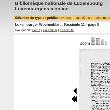
Bibliothèque nationale de Luxembourg
Luxemburgensia online
Sélection du type de publication:
tous
|
quotidiens et hebdomad
Luxemburger Wochenblatt : Fascicule 11 - page 8
Navigation:
Home
|
Calendrier
|
Fascicule
Zoom