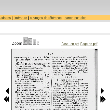
madaires
|
littérature
|
ouvrages de référence
|
cartes postales
Zoom
Fasc. en pdf
Page en pdf