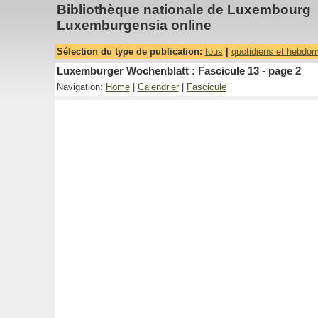
Bibliothèque nationale de Luxembourg
Luxemburgensia online
Sélection du type de publication:
tous
|
quotidiens et hebdo
Luxemburger Wochenblatt : Fascicule 13 - page 2
Navigation:
Home
|
Calendrier
|
Fascicule