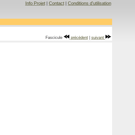
Info Projet
|
Contact
|
Conditions d'utilisation
Fascicule
précédent
|
suivant