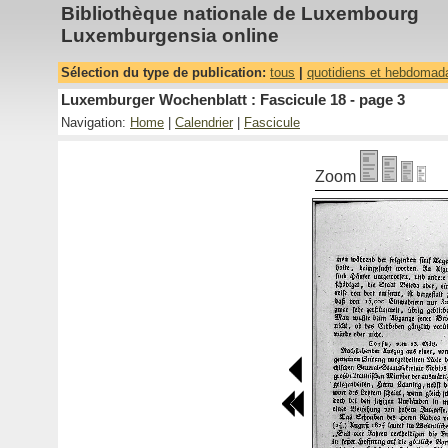
Bibliothèque nationale de Luxembourg
Luxemburgensia online
Sélection du type de publication:
tous
|
quotidiens et hebdomad
Luxemburger Wochenblatt : Fascicule 18 - page 3
Navigation:
Home
|
Calendrier
|
Fascicule
Zoom