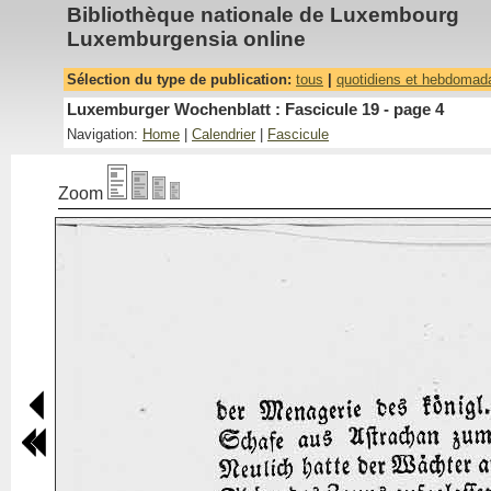
Bibliothèque nationale de Luxembourg
Luxemburgensia online
Sélection du type de publication:
tous
|
quotidiens et hebdomad
Luxemburger Wochenblatt : Fascicule 19 - page 4
Navigation:
Home
|
Calendrier
|
Fascicule
Zoom