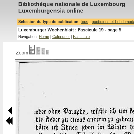
Bibliothèque nationale de Luxembourg
Luxemburgensia online
Sélection du type de publication:
tous
|
quotidiens et hebdomad
Luxemburger Wochenblatt : Fascicule 19 - page 5
Navigation:
Home
|
Calendrier
|
Fascicule
Zoom